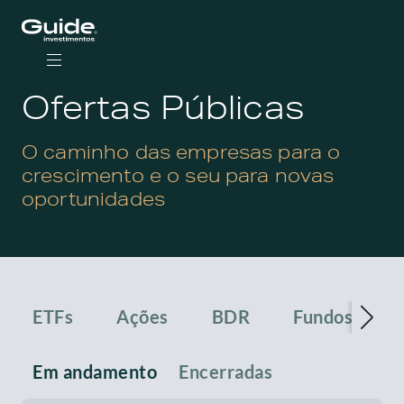
Ofertas Públicas
O caminho das empresas para o
crescimento e o seu para novas
oportunidades
ETFs
Ações
BDR
Fundos Imobil
Em andamento
Encerradas